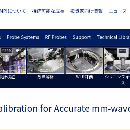
MPIについて
持続可能な成長
投資家向け情報
ニュース
s
Probe Systems
RF Probes
Support
Technical Libra
設計検証
故障解析
WLR評価
シリコンフォ
ス
alibration for Accurate mm-wave