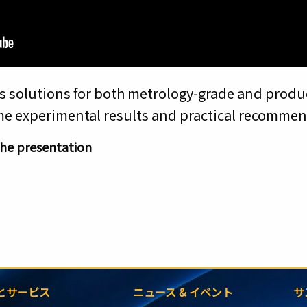
s solutions for both metrology-grade and produc
me experimental results and practical recommen
 the presentation
とサービス
ニュース & イベント
サ