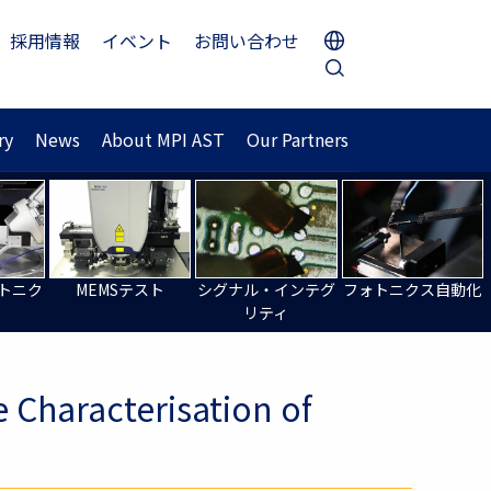
採用情報
イベント
お問い合わせ
ry
News
About MPI AST
Our Partners
トニク
MEMSテスト
シグナル・インテグ
フォトニクス自動化
リティ
 Characterisation of