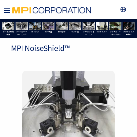
デバイス特性
ハイパワーデ
RF-mmW
設計検証
故障解析
WLR評価
シリコンフォ
MEMSテスト
シグナル・イ
フォトニクス
評価
バイス対応
トニクス
ンテグリティ
自動化
MPI NoiseShield™