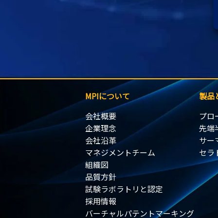
MPIについて
製品
会社概要
プロ
企業理念
先端
会社沿革
サー
マネジメントチーム
セラ
組織図
品質方針
試験ラボラトリと認定
採用情報
バーチャルパテントマーキング