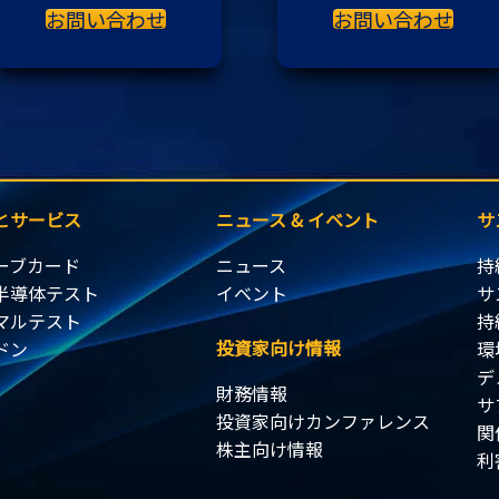
お問い合わせ
お問い合わせ
とサービス
ニュース & イベント
サ
ーブカード
ニュース
持
半導体テスト
イベント
サ
マルテスト
持
投資家向け情報
ドン
環
デ
財務情報
サ
投資家向けカンファレンス
関
株主向け情報
利