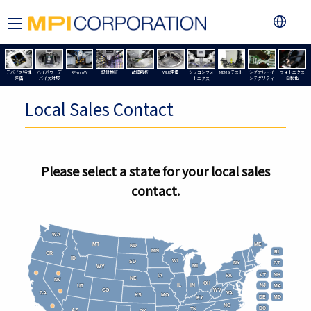
デバイス特性
ハイパワーデ
RF-mmW
設計検証
故障解析
WLR評価
シリコンフォ
MEMSテスト
シグナル・イ
フォトニクス
評価
バイス対応
トニクス
ンテグリティ
自動化
Local Sales Contact
Please select a state for your local sales
contact.
WA
WA
MT
MT
ME
ME
ND
ND
MN
MN
RI
RI
OR
OR
ID
ID
WI
WI
SD
SD
NY
NY
CT
CT
MI
MI
WY
WY
VT
VT
NH
NH
IA
IA
PA
PA
NE
NE
NV
NV
OH
OH
IL
IL
IN
IN
NJ
NJ
UT
UT
MA
MA
CO
CO
WV
WV
CA
CA
VA
VA
KS
KS
MO
MO
DE
DE
MD
MD
KY
KY
NC
NC
DC
DC
TN
TN
AZ
AZ