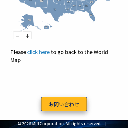
OK
OK
NM
NM
AR
AR
SC
SC
MS
MS
AL
AL
GA
GA
LA
LA
TX
TX
FL
FL
AK
AK
HI
HI
−
+
Please
click here
to go back to the World
Map
お問い合わせ
© 2026 MPI Corporation. All rights reserved. |