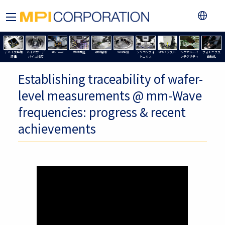
デバイス特性
ハイパワーデ
RF-mmW
設計検証
故障解析
WLR評価
シリコンフォ
MEMSテスト
シグナル・イ
フォトニクス
評価
バイス対応
トニクス
ンテグリティ
自動化
Establishing traceability of wafer-
level measurements @ mm-Wave
frequencies: progress & recent
achievements