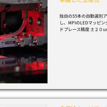
独自の55本の自動選別
し、MPIのLEDマッピ
ドプレース精度 ±２０