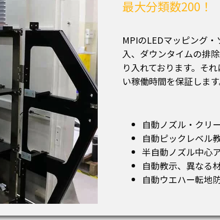
最大分類数200！
MPIのLEDマッピン
入、ダウンタイムの排除
り入れております。それ
い稼働時間を保証します
自動ノズル・クリ
自動ピックレベル教
半自動ノズル中心
自動教示、異なる
自動ウエハー転地