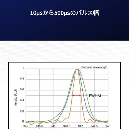
10
μ
s
か
ら
500
μ
s
の
パルス幅