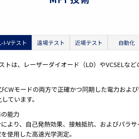
L-I-Vテスト
遠場テスト
近場テスト
自動
ge）スイープテストは、レーザーダイオード（LD）やVC
およびCWモードの両方で正確かつ同期した電力およ
化しています。
器の能力
計により、自己発熱効果、接触抵抗、およびパラサ
分球を使用した高速光学測定。