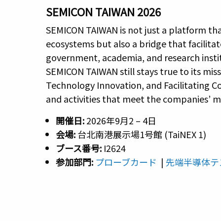
SEMICON TAIWAN 2026
SEMICON TAIWAN is not just a platform th
ecosystems but also a bridge that facilit
government, academia, and research insti
SEMICON TAIWAN still stays true to its mi
Technology Innovation, and Facilitating C
and activities that meet the companies’ 
開催日:
2026年9月2 – 4日
会場:
台北南港展示場1号館 (TaiNEX 1)
ブース番号:
I2624
参加部門:
プローブカード
|
先端半導体テ