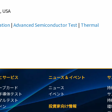
, USA
ation
|
Advanced Semiconductor Test
|
Thermal
とサービス
ニュース & イベント
サ
ーブカード
ニュース
持
半導体テスト
イベント
サ
マルテスト
持
投資家向け情報
ドン
環