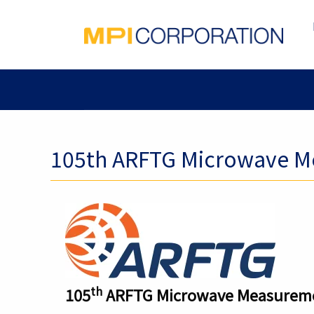
105th ARFTG Microwave M
th
105
ARFTG Microwave Measureme