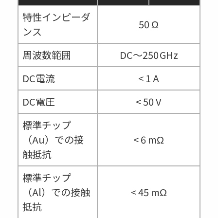
特性インピーダ
50 Ω
ンス
周波数範囲
DC～250 GHz
DC電流
< 1 A
DC電圧
< 50 V
標準チップ
（Au）での接
< 6 mΩ
触抵抗
標準チップ
（Al）での接触
< 45 mΩ
抵抗