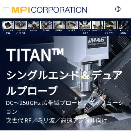
デバイス特性
ハイパワーデ
RF-mmW
設計検証
故障解析
WLR評価
シリコンフォ
MEMSテスト
シグナル・イ
フォトニクス
評価
バイス対応
トニクス
ンテグリティ
自動化
TITAN™
シングルエンド & デュア
ルプローブ
DC～250 GHz 広帯域プロービングソリューシ
ョン
次世代 RF／ミリ波／高速デジタル向け