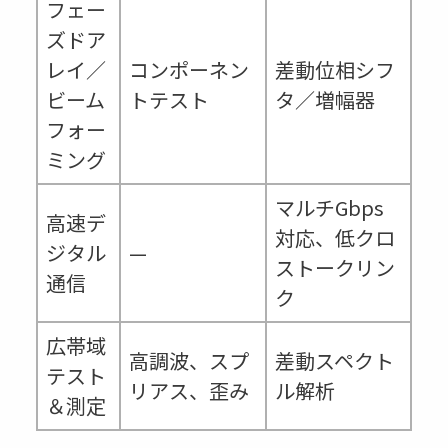
フェー
ズドア
レイ／
コンポーネン
差動位相シフ
ビーム
トテスト
タ／増幅器
フォー
ミング
マルチGbps
高速デ
対応、低クロ
ジタル
—
ストークリン
通信
ク
広帯域
高調波、スプ
差動スペクト
テスト
リアス、歪み
ル解析
＆測定