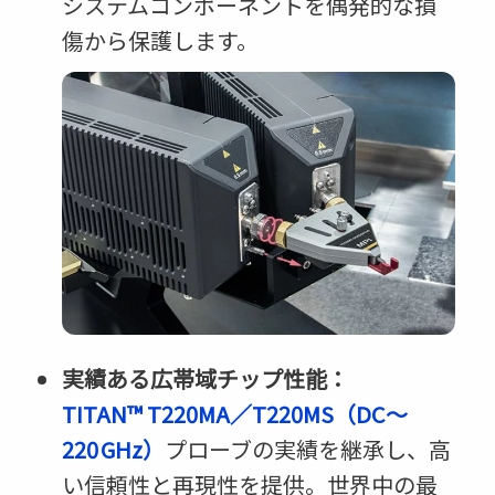
システムコンポーネントを偶発的な損
傷から保護します。
実績ある広帯域チップ性能：
TITAN™ T220MA／T220MS（DC～
220 GHz）
プローブの実績を継承し、高
い信頼性と再現性を提供。世界中の最