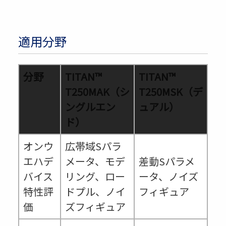
適用分野
分野
TITAN™
TITAN™
T250MAK（シ
T250MSK（デ
ングルエン
ュアル）
ド）
オンウ
広帯域Sパラ
エハデ
メータ、モデ
差動Sパラメ
バイス
リング、ロー
ータ、ノイズ
特性評
ドプル、ノイ
フィギュア
価
ズフィギュア